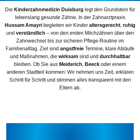
Die
Kinderzahnmedizin Duisburg
legt den Grundstein für
lebenslang gesunde Zähne. In der Zahnarztpraxis
Hussam Amayri
begleiten wir Kinder
altersgerecht
,
ruhig
und
verständlich
– von den ersten Milchzähnen über den
Zahnwechsel bis zur sicheren Pflege-Routine im
Familienalltag. Ziel sind
angstfreie
Termine, klare Abläufe
und Maßnahmen, die
wirksam
sind und
durchhaltbar
bleiben. Ob Sie aus
Meiderich
,
Beeck
oder einem
anderen Stadtteil kommen: Wir nehmen uns Zeit, erklären
Schritt für Schritt und stimmen alles transparent mit den
Eltern ab.
WARUM „KINDERZAHNMEDIZIN
DUISBURG“ FÜR FAMILIEN SO