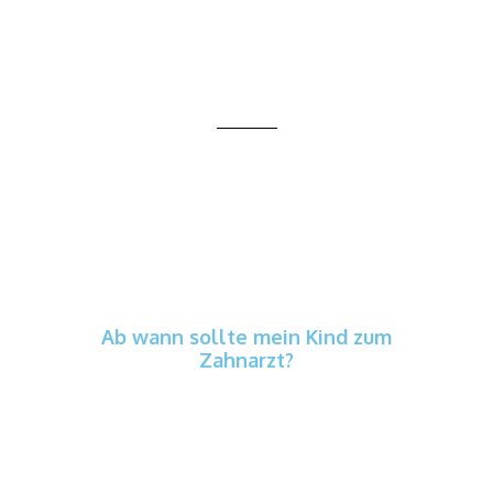
HÄUFIGE FRAGEN ZUR
KINDERZAHNMEDIZIN IN
DUISBURG
Ab wann sollte mein Kind zum
Zahnarzt?
Sobald die ersten Zähne da sind – spätestens
zum ersten Geburtstag. Frühe Besuche machen
den Ablauf vertraut und helfen, Risiken früh zu
erkennen.