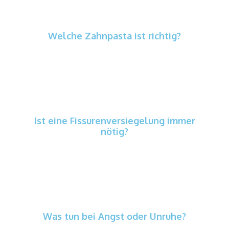
Welche Zahnpasta ist richtig?
Es kommt auf Alter und Fluoridmenge an. Wir
empfehlen einfache, alltagstaugliche Lösungen
für morgens und abends.
Ist eine Fissurenversiegelung immer
nötig?
Nein. Wir entscheiden anhand von Tiefe der
Grübchen, Kariesrisiko und Putzbarkeit. Wo
sinnvoll, erklären wir Nutzen und Kontrolle.
Was tun bei Angst oder Unruhe?