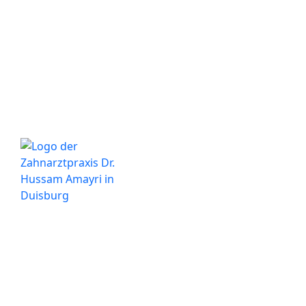
Ihre Zahnarztpraxis in Duisburg
Besuchen Sie uns in unserer modernen Praxis im
Herzen von Duisburg. Wir stehen Ihnen für alle
Fragen rund um Ihre Zahngesundheit gerne zur
Verfügung.
Wichtige Informationen
Datenschutzerklärung
Impressum