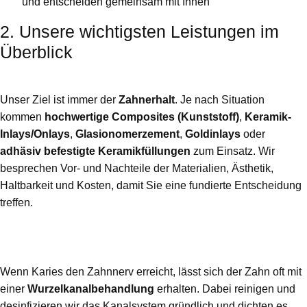
und entscheiden gemeinsam mit Ihnen
2. Unsere wichtigsten Leistungen im
Überblick
Zahnerhaltung & Füllungstherapie
Unser Ziel ist immer der
Zahnerhalt
. Je nach Situation
kommen
hochwertige Composites (Kunststoff)
,
Keramik-
Inlays/Onlays
,
Glasionomerzement
,
Goldinlays
oder
adhäsiv befestigte Keramikfüllungen
zum Einsatz. Wir
besprechen Vor- und Nachteile der Materialien, Ästhetik,
Haltbarkeit und Kosten, damit Sie eine fundierte Entscheidung
treffen.
Wurzelbehandlung (Endodontie) –
schmerzarm und präzise
Wenn Karies den Zahnnerv erreicht, lässt sich der Zahn oft mit
einer
Wurzelkanalbehandlung
erhalten. Dabei reinigen und
desinfizieren wir das Kanalsystem gründlich und dichten es