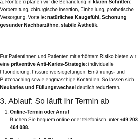
a. Röntgen) planen wir die Behandlung in
klaren Schritten
:
Vorbereitung, chirurgische Insertion, Einheilung, prothetische
Versorgung. Vorteile:
natürliches Kaugefühl, Schonung
gesunder Nachbarzähne, stabile Ästhetik
.
Anti-Karies-Kur – aktiver Schutz vor neuen
Schäden
Für Patientinnen und Patienten mit erhöhtem Risiko bieten wir
eine
präventive Anti-Karies-Strategie
: individuelle
Fluoridierung, Fissurenversiegelungen, Ernährungs- und
Putzcoaching sowie engmaschige Kontrollen. So lassen sich
Neukaries und Füllungswechsel
deutlich reduzieren.
3. Ablauf: So läuft Ihr Termin ab
Online-Termin oder Anruf
Buchen Sie bequem online oder telefonisch unter
+49 203
464 088
.