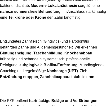
bakteriendicht ab.
Moderne Lokalanästhesie
sorgt für eine
nahezu schmerzfreie Behandlung
. Im Anschluss stärkt häufig
eine
Teilkrone oder Krone
den Zahn langfristig.
Parodontalbehandlung – gesundes
Zahnfleisch, stabiler Halt
Entzündetes Zahnfleisch (Gingivitis) und Parodontitis
gefährden Zähne und Allgemeingesundheit. Wir erkennen
Blutungsneigung, Taschenbildung, Knochenabbau
frühzeitig und behandeln systematisch: professionelle
Reinigung,
subgingivale Biofilm-Entfernung
, Mundhygiene-
Coaching und regelmäßige
Nachsorge (UPT)
. Ziel:
Entzündung stoppen, Zahnhalteapparat stabilisieren
.
Professionelle Zahnreinigung (PZR) – die
Vorsorge, die wirkt
Die PZR entfernt
hartnäckige Beläge und Verfärbungen
,