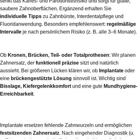
senkt das Karies- und Parodontitisrisiko und sorgt für glatte,
saubere Zahnoberflächen. Ergänzend erhalten Sie
individuelle Tipps
zu Zahnbürste, Interdentalpflege und
Fluoridanwendung. Besonders empfehlenswert:
regelmäßige
Intervalle
je nach persönlichem Risiko (z. B. alle 3–6 Monate).
Zahnersatz – funktional, langlebig, ästhetisch
Ob
Kronen, Brücken, Teil- oder Totalprothesen
: Wir planen
Zahnersatz, der
funktionell präzise
sitzt und natürlich
aussieht. Bei größeren Lücken klären wir, ob
Implantate
oder
eine
brückengestützte Lösung
sinnvoll ist. Wichtig sind
Bisslage, Kiefergelenkkomfort
und eine gute
Mundhygiene-
Erreichbarkeit
.
Zahnimplantate – feste Zähne nach
Zahnverlust
Implantate ersetzen fehlende Zahnwurzeln und ermöglichen
festsitzenden Zahnersatz
. Nach eingehender Diagnostik (u.