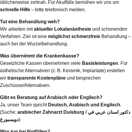
üblicherweise zeitnah. Für Akutfälle bemühen wir uns um
schnelle Hilfe
– bitte telefonisch melden.
Tut eine Behandlung weh?
Wir arbeiten mit
aktueller Lokalanästhesie
und schonenden
Verfahren. Ziel ist eine
möglichst schmerzfreie
Behandlung –
auch bei der Wurzelbehandlung.
Was übernimmt die Krankenkasse?
Gesetzliche Kassen übernehmen viele
Basisleistungen
. Für
ästhetische Alternativen (z. B. Keramik, Implantate) erstellen
wir
transparente Kostenpläne
und besprechen
Zuschüsse/Alternativen.
Gibt es Beratung auf Arabisch oder Englisch?
Ja, unser Team spricht
Deutsch, Arabisch und Englisch
.
(Suche:
arabischer Zahnarzt Duisburg / دكتور اسنان عربي في
دويسبورغ
)
Was tun bei Notfällen?