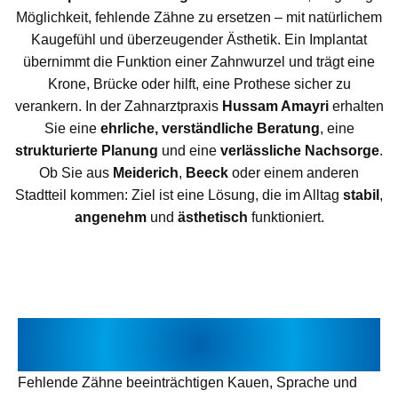
Möglichkeit, fehlende Zähne zu ersetzen – mit natürlichem
Kaugefühl und überzeugender Ästhetik. Ein Implantat
übernimmt die Funktion einer Zahnwurzel und trägt eine
Krone, Brücke oder hilft, eine Prothese sicher zu
verankern. In der Zahnarztpraxis
Hussam Amayri
erhalten
Sie eine
ehrliche, verständliche Beratung
, eine
strukturierte Planung
und eine
verlässliche Nachsorge
.
Ob Sie aus
Meiderich
,
Beeck
oder einem anderen
Stadtteil kommen: Ziel ist eine Lösung, die im Alltag
stabil
,
angenehm
und
ästhetisch
funktioniert.
WARUM „ZAHNIMPLANTATE“ OFT
DIE PASSENDE LÖSUNG SIND
Fehlende Zähne beeinträchtigen Kauen, Sprache und