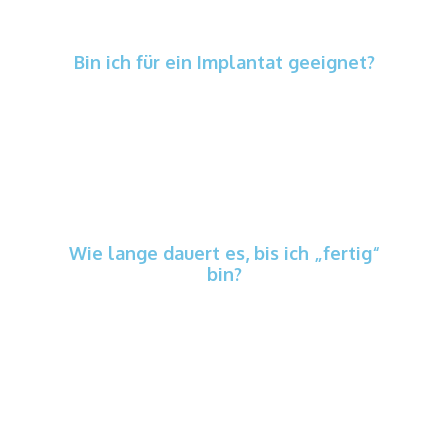
Bin ich für ein Implantat geeignet?
Meist ja, wenn Allgemeingesundheit,
Knochenangebot und Mundhygiene passen.
Wir prüfen das individuell und besprechen
Optionen offen.
Wie lange dauert es, bis ich „fertig“
bin?
Das hängt von Einheilung und
Ausgangsbefund ab. Sie erhalten vorab einen
realistischen Zeitplan und – falls nötig –
Zwischenlösungen, damit Sie im Alltag gut
zurechtkommen.