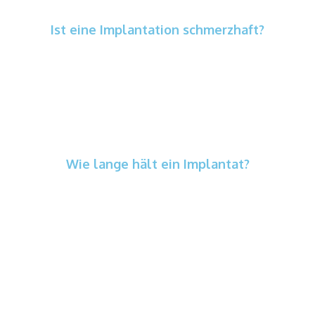
Ist eine Implantation schmerzhaft?
Der Eingriff erfolgt in der Regel unter lokaler
Betäubung und wird gut vertragen. Leichte,
vorübergehende Beschwerden sind normal und
klingen meist rasch ab.
Wie lange hält ein Implantat?
Bei guter Pflege und regelmäßigen Kontrollen
können Implantate viele Jahre stabil bleiben.
Wichtig ist, Entzündungen früh zu erkennen
und zu vermeiden.