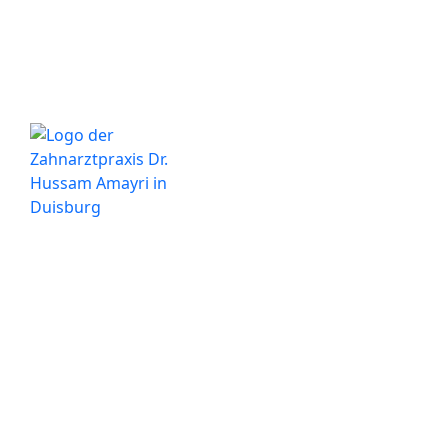
Herzen von Duisburg. Wir stehen Ihnen für alle
Fragen rund um Ihre Zahngesundheit gerne zur
Verfügung.
Wichtige Informationen
Datenschutzerklärung
Impressum
Partner & Verzeichnisse
Branchenverzeichnisse