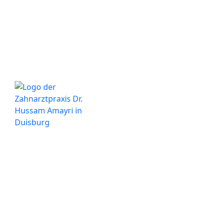
Besuchen Sie uns in unserer modernen Praxis im
Herzen von Duisburg. Wir stehen Ihnen für alle
Fragen rund um Ihre Zahngesundheit gerne zur
Verfügung.
Wichtige Informationen
Datenschutzerklärung
Impressum
Partner & Verzeichnisse