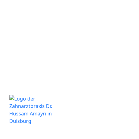
Ihre Zahnarztpraxis in Duisburg
Besuchen Sie uns in unserer modernen Praxis im
Herzen von Duisburg. Wir stehen Ihnen für alle
Fragen rund um Ihre Zahngesundheit gerne zur
Verfügung.
Wichtige Informationen